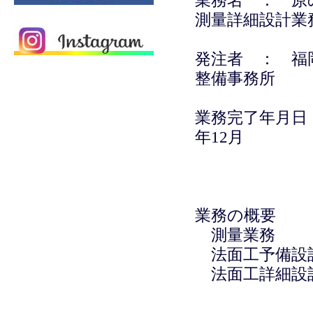
業務名 ： 原
測量詳細設計業
発注者 ： 福
整備事務所
業務完了年月日
年12月
業務の概要
測量業務 
法面工予備
法面工詳細